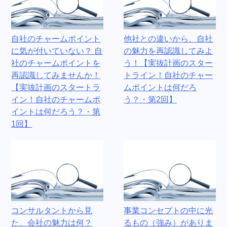
自社のチャームポイント
他社との違いから、自社
に気が付いていない？ 自
の魅力を再認識してみよ
社のチャームポイントを
う！【実抜計画のスター
再認識してみませんか！
トライン！自社のチャー
【実抜計画のスタートラ
ムポイントは何だろ
イン！自社のチャームポ
う？・第2回】
イントは何だろう？・第
1回】
コンサルタントから見
事業コンセプトの中に光
た、会社の魅力は何？
るもの（強み）がありま