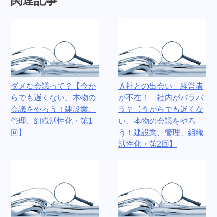
関連記事
ダメな会議って？【今か
Ａ社との出会い 経営者
らでも遅くない、本物の
が不在！ 社内がバラバ
会議をやろう！建設業、
ラ？【今からでも遅くな
管理、組織活性化・第1
い、本物の会議をやろ
回】
う！建設業、管理、組織
活性化・第2回】