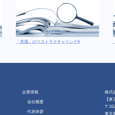
「意識」のリストラクチャリング4
企業情報
株式
【東
会社概要
〒162
代表挨拶
東京