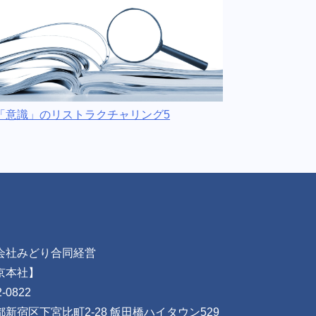
「意識」のリストラクチャリング5
会社みどり合同経営
京本社】
-0822
都新宿区下宮比町2-28 飯田橋ハイタウン529