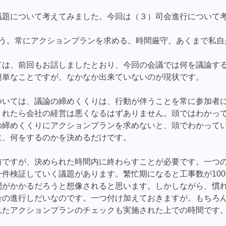
議題について考えてみました。今回は（３）司会進行について
行う。常にアクションプランを求める。時間厳守。あくまで私自
ては、前回もお話しましたとおり、今回の会議では何を議論す
簡単なことですが、なかなか出来ていないのが現状です。
ついては、議論の締めくくりは、行動が伴うことを常に参加者
くれたら会社の経営は悪くなるはずありません。頭ではわかっ
の締めくくりにアクションプランを求めないと、頭でわかって
に、何をするのかを決めるだけです。
前ですが、決められた時間内に終わらすことが必要です。一つ
件検証していく議題があります。繁忙期になると工事数が10
がかかるだろうと想像されると思います。しかしながら、慣れ
会の進行しだいなのです。一つ付け加えておきますが。もちろ
れたアクションプランのチェックも実施された上での時間です