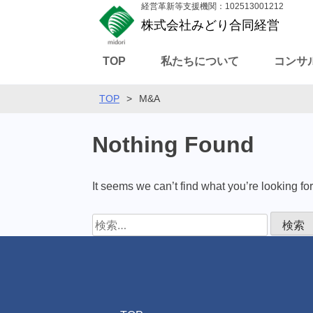
経営革新等支援機関：102513001212
株式会社みどり合同経営
TOP
私たちについて
コンサ
TOP
>
M&A
Nothing Found
It seems we can’t find what you’re looking fo
検
索: