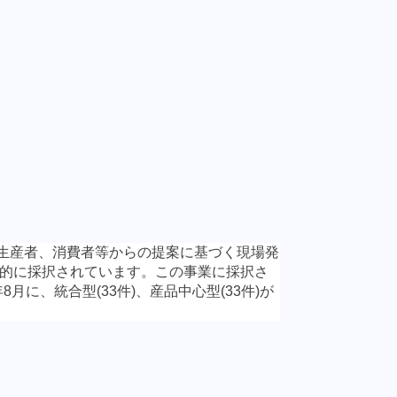
生産者、消費者等からの提案に基づく現場発
的に採択されています。この事業に採択さ
年
8
月に、統合型
(33
件
)
、産品中心型
(33
件
)
が