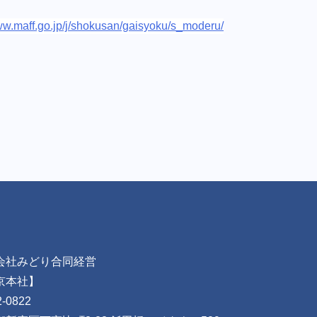
www.maff.go.jp/j/shokusan/gaisyoku/s_moderu/
会社みどり合同経営
京本社】
-0822