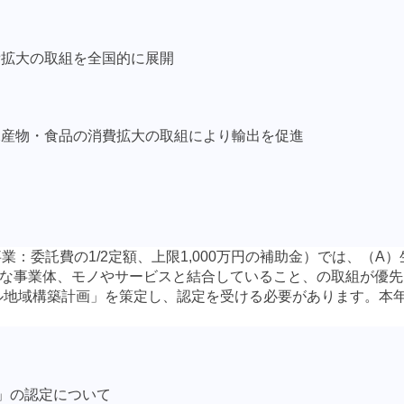
費拡大の取組を全国的に展開
水産物・食品の消費拡大の取組により輸出を促進
事業：委託費の
1/2
定額、上限
1,000
万円の補助金）では、（
A
）
な事業体、モノやサービスと結合していること、の取組が優先
ル地域構築計画」を策定し、認定を受ける必要があります。本
」の認定について