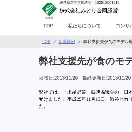
経営革新等支援機関：102513001212
株式会社みどり合同経営
TOP
私たちについて
コンサ
TOP
>
新着情報
>
弊社支援先が食のモデル
弊社支援先が食のモ
掲載日:2013/11/20 最終更新日:2013/11/20
弊社では、「上越野菜」振興協議会の、日
受けました。平成
25
年
11
月
15
日、渋谷ヒカ
た。