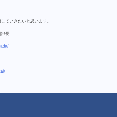
話していきたいと思います。
副部長
wada/
kai/