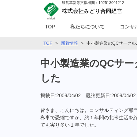
経営革新等支援機関：102513001212
株式会社みどり合同経営
TOP
私たちについて
コンサ
TOP
>
新着情報
>
中小製造業のQCサークル
中小製造業のQCサー
した
掲載日:2009/04/02 最終更新日:2009/04/02
皆さま、こんにちは。コンサルティング部
私事で恐縮ですが、約１年間の北米生活を
ても実り多い１年でした。