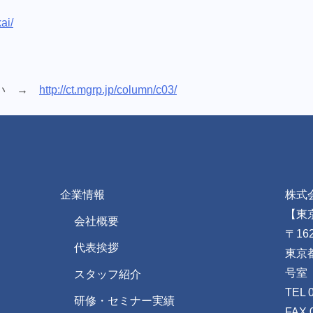
kai/
さい →
http://ct.mgrp.jp/column/c03/
企業情報
株式
【東
会社概要
〒162
代表挨拶
東京
号室
スタッフ紹介
TEL 
研修・セミナー実績
FAX 